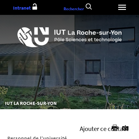
Aller
Intranet
Rechercher
au
contenu
Vous
IUT LA ROCHE-SUR-YON
êtes
ici :
Ajouter ce contact
Personnel de l'université