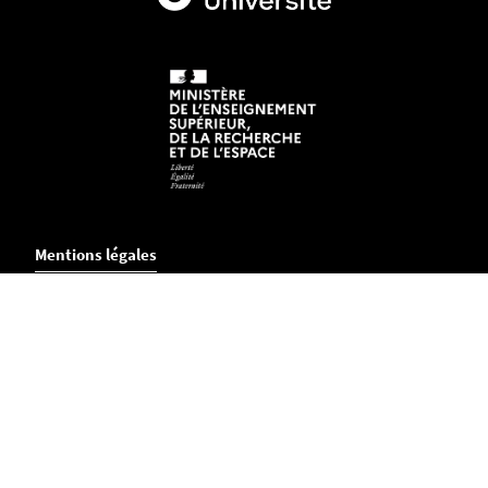
Mentions légales
Crédits et aspects légaux
Accessibilité
Cookies
Adresse
18, boulevard Gaston Defferre - cs 50020
85035 la Roche Sur Yon Cedex
Tél. :
02.51.47.40.00