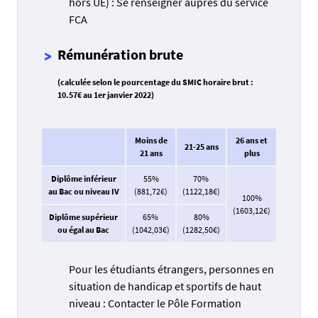
hors UE) : Se renseigner auprès du service
FCA
Rémunération brute
(calculée selon le pourcentage du SMIC horaire brut :
10.57€ au 1er janvier 2022)
Moins de
26 ans et
21-25 ans
21 ans
plus
Diplôme inférieur
55%
70%
au Bac ou niveau IV
(881,72€)
(1122,18€)
100%
(1603,12€)
Diplôme supérieur
65%
80%
ou égal au Bac
(1042,03€)
(1282,50€)
Pour les étudiants étrangers, personnes en
situation de handicap et sportifs de haut
niveau : Contacter le Pôle Formation