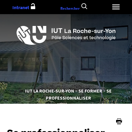
Aller
Intranet
Rechercher
au
contenu
Vous
IUT LA ROCHE-SUR-YON
SE FORMER
SE
êtes
PROFESSIONNALISER
ici :