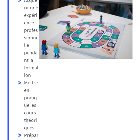
Acqué
rir une
expéri
ence
profes
sionne
lle
penda
nt la
format
ion
Mettre
en
pratiq
ue les
cours
théori
ques
Prépar