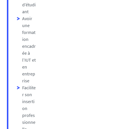
d’étudi
ant
Avoir
une
format
ion
encadr
ée à
l’IUT et
en
entrep
rise
Facilite
r son
inserti
on
profes
sionne