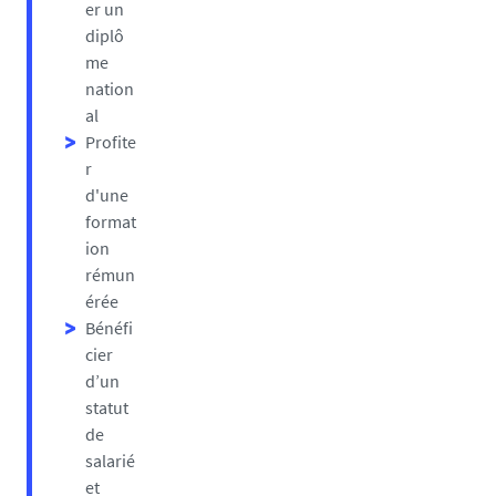
er un
diplô
me
nation
al
Profite
r
d'une
format
ion
rémun
érée
Bénéfi
cier
d’un
statut
de
salarié
et