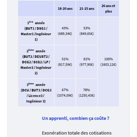
26 ans et
18-20 ans
21-25 ans
plus
ère
1
année
43%
53%
(BUT1 / DSG1 /
(689,34€)
(849,65€)
Master1 /Ingénieur
1)
ème
2
année
(BUT2 / DEUST2 /
51%
61%
100%
DCG2 / SCG2 / LP /
(817,59€)
(977,90€)
(1603,12€)
Master2 / Ingénieur
2)
ème
3
année
67%
78%
(DCU / BUT3 / DCG3
(1074,09€)
(1250,43€)
/ Licence3 /
Ingénieur 3)
Un apprenti, combien ça coûte ?
Exonération totale des cotisations