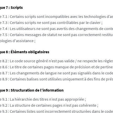
e 7 : Scripts
e 7.1 : Certains scripts sont incompatibles avec les technologies d’as
e 7.3 : Certains scripts ne sont pas contrôlables par le clavier ;
e 7.4 : Les utilisateurs ne sont pas avertis des changements de conte
e 7.5 : Certains messages de statut ne sont pas correctement restitu
logies d'assistance ;
ue 8 : Éléments obligatoires
e 8.2 : Le code source généré n’est pas valide / ne respecte les règles
e 8.6 : Le titre de certaines pages manque de précision et de pertine
e 8.7 : Les changements de langue ne sont pas signalés dans le code
e 8.9 : Certaines balises sont utilisées uniquement à des fins de pré
e 9 : Structuration de l’information
e 9.1 : La hiérarchie des titres n’est pas appropriée ;
e 9.2 : La structure de certaines pages n’est pas cohérente ;
e 9.3 : Certaines listes sont incorrectement structurées dans le code