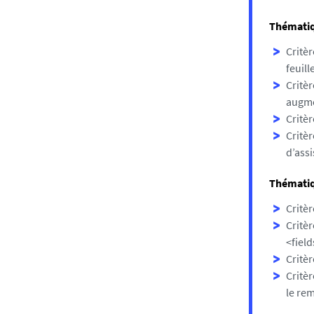
Thématiqu
Critèr
feuill
Critèr
augme
Critèr
Critèr
d’assi
Thématiq
Critèr
Critè
<field
Critèr
Critèr
le re