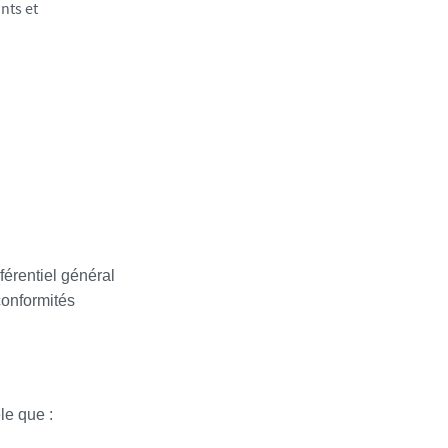
nts et
férentiel général
conformités
le que :