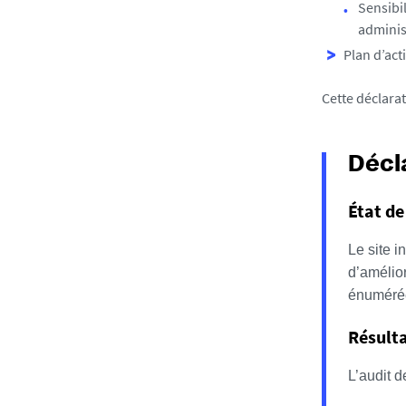
Sensibi
adminis
Plan d’act
Cette déclarat
Décl
État de
Le site i
d’amélior
énumérée
Résulta
L’audit d