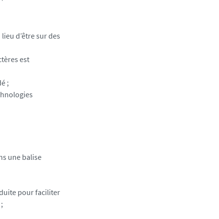
lieu d’être sur des
ctères est
é ;
echnologies
ns une balise
duite pour faciliter
;