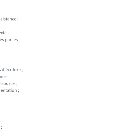
sistance ;
xte ;
és par les
 d'écriture ;
nce ;
 source ;
sentation ;
 ;