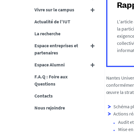
Rapp
Vivre sur le campus
Actualité de l'IUT
L'article
la parti
La recherche
exigence
collecti
Espace entreprises et
informat
partenaires
Espace Alumni
F.A.Q : Foire aux
Nantes Univers
Questions
conformément à
œuvre la strat
Contacts
Schéma plu
Nous rejoindre
Actions ré
Audit et
Mise en