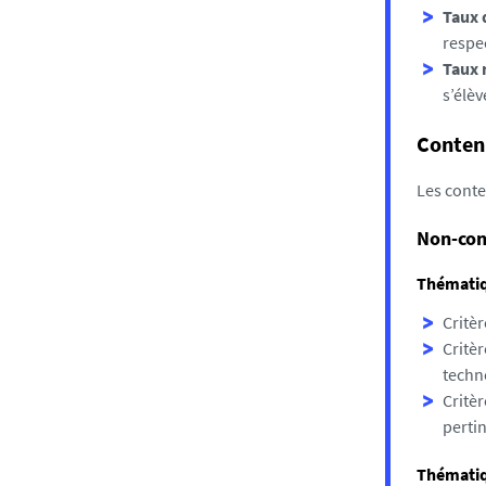
Taux 
respe
Taux 
s’élèv
Conten
Les conte
Non-con
Thématiq
Critèr
Critè
techno
Critèr
pertin
Thématiq