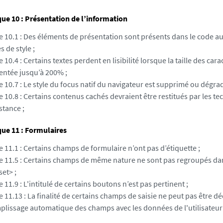
e 10 : Présentation de l’information
e 10.1 : Des éléments de présentation sont présents dans le code au 
es de style ;
e 10.4 : Certains textes perdent en lisibilité lorsque la taille des cara
ntée jusqu’à 200% ;
e 10.7 : Le style du focus natif du navigateur est supprimé ou dégrad
e 10.8 : Certains contenus cachés devraient être restitués par les t
stance ;
ue 11 : Formulaires
e 11.1 : Certains champs de formulaire n’ont pas d’étiquette ;
re 11.5 : Certains champs de même nature ne sont pas regroupés da
set> ;
e 11.9 : L'intitulé de certains boutons n’est pas pertinent ;
e 11.13 : La finalité de certains champs de saisie ne peut pas être dé
mplissage automatique des champs avec les données de l'utilisateur 