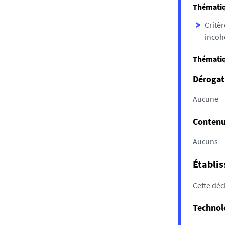
Thématiq
Critèr
incoh
Thématiq
Dérogat
Aucune
Contenus
Aucuns
Établis
Cette décl
Technolo