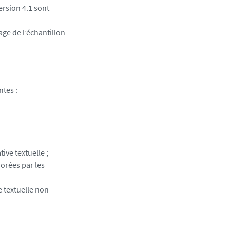
ersion 4.1 sont
ge de l’échantillon
ntes :
ive textuelle ;
norées par les
e textuelle non